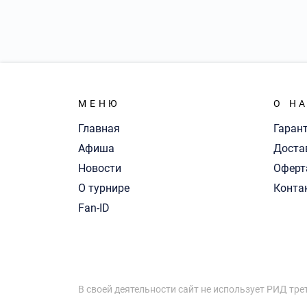
МЕНЮ
О Н
Главная
Гаран
Афиша
Доста
Новости
Оферт
О турнире
Конта
Fan-ID
В своей деятельности сайт не использует РИД тре