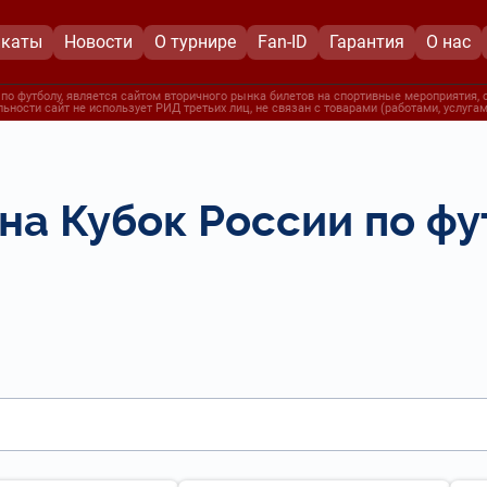
икаты
Новости
О турнире
Fan-ID
Гарантия
О нас
о футболу, является сайтом вторичного рынка билетов на спортивные мероприятия, 
льности сайт не использует РИД третьих лиц, не связан с товарами (работами, услуг
на Кубок России по фу