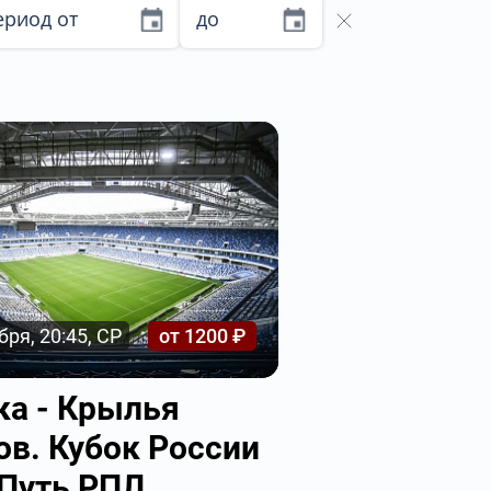
ериод от
до
бря, 20:45, СР
от 1200 ₽
ка - Крылья
ов. Кубок России
 Путь РПЛ