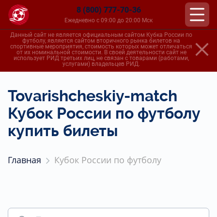
8 (800) 777-70-36
Ежедневно с 09:00 до 20:00 Мск
Данный сайт не является официальным сайтом Кубка России по
футболу, является сайтом вторичного рынка билетов на
спортивные мероприятия, стоимость которых может отличаться
от их номинальной стоимости. В своей деятельности сайт не
использует РИД третьих лиц, не связан с товарами (работами,
услугами) владельцев РИД.
Tovarishcheskiy-match
Кубок России по футболу
купить билеты
Главная
Кубок России по футболу