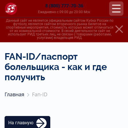
8 (800) 777-70-36
Ежедневно с 09:00 до 20:00 Мск
Данный сайт не является официальным сайтом Кубка России по
футболу, является сайтом вторичного рынка билетов на
спортивные мероприятия, стоимость которых может отличаться
от их номинальной стоимости. В своей деятельности сайт не
использует РИД третьих лиц, не связан с товарами (работами,
услугами) владельцев РИД.
FAN-ID/паспорт
болельщика - как и где
получить
Главная
Fan-ID
На главную