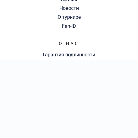
Новости
О турнире
Fan-ID
О НАС
Гарантия подлинности
Доставка и оплата
Оферта
Контакты
КОЛ-ВО БИЛЕТОВ:
ШТ
СУММА:
₽
от
₽
КОНТАКТЫ
ОТКРЫТЬ
СЕКТОР
Оформить заказ
8 (800) 777-70-36
|
Ежедневно с 09:00 до 20:00 Мск
info@kubok-ticket.ru