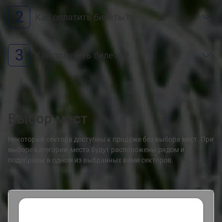
2
Как оплатить билеты?
3
Как получить билеты?
Выбор мест
Некоторые сектора доступны к продаже без выбора мест. При
выборе категории места будут расположены рядом и
подобраны в одном из выбранных вами секторов.